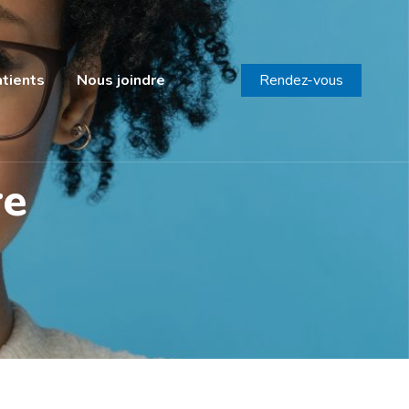
atients
Nous joindre
Rendez-vous
re