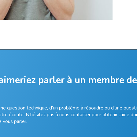
 aimeriez parler à un membre de
’une question technique, d’un problème à résoudre ou d’une questi
re écoute. N’hésitez pas à nous contacter pour obtenir l’aide do
 vous parler.