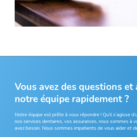
Vous avez des questions et
notre équipe rapidement ?
Notre équipe est prête à vous répondre ! Qu’il s’agisse d
nos services dentaires, vos assurances, nous sommes à vot
avez besoin. Nous sommes impatients de vous aider et de