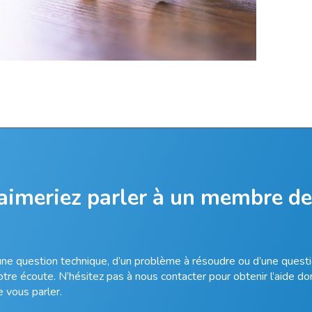
 aimeriez parler à un membre de
’une question technique, d’un problème à résoudre ou d’une questi
re écoute. N’hésitez pas à nous contacter pour obtenir l’aide do
 vous parler.