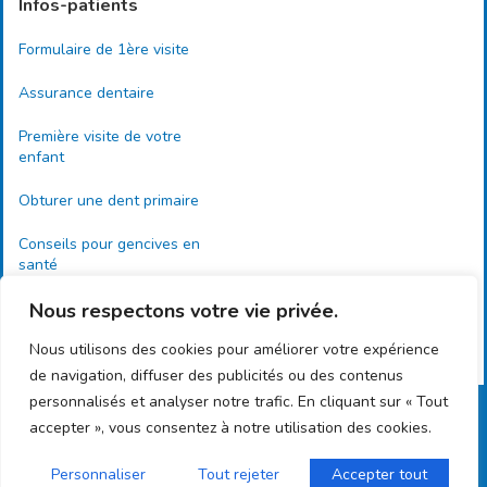
Infos-patients
Formulaire de 1ère visite
Assurance dentaire
Première visite de votre
enfant
Obturer une dent primaire
Conseils pour gencives en
santé
Nous respectons votre vie privée.
Importance de l’examen
dentaire
Nous utilisons des cookies pour améliorer votre expérience
de navigation, diffuser des publicités ou des contenus
personnalisés et analyser notre trafic. En cliquant sur « Tout
Copyright © 2024 Clinique dentaire de la Mauricie, tous droits réservés. Propulsé par
accepter », vous consentez à notre utilisation des cookies.
Flip Marketing Inc
Personnaliser
Tout rejeter
Accepter tout
Politique de confidentialité